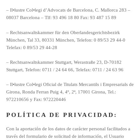
– Il•lustre Col•legi d’Advocats de Barcelona, C. Mallorca 283 –
08037 Barcelona – Tlf: 93 496 18 80 Fax: 93 487 15 89
– Rechtsanwaltskammer für den Oberlandesgerichtsbezirk
München, Tal 33, 80331 München, Telefon: 0 89/53 29 44-0
Telefax: 0 89/53 29 44-28
– Rechtsanwaltskammer Stuttgart, Werastraße 23, D-70182
Stuttgart, Telefon: 0711 / 24 64 66, Telefax: 0711 / 24 63 96
– Il•lustre Col•legi Oficial de Titulats Mercantils i Empresarials de
Girona, Ronda Ferran Puig 4, 4º, 2ª, 17001 Girona, Tel.:
972210656 y Fax: 972220446
POLÍTICA DE PRIVACIDAD:
Con la aportación de los datos de carácter personal facilitados a
través del formulario de solicitud de información, el Usuario