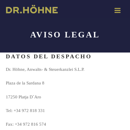
Ir
Main
al
Menu
contenido
AVISO LEGAL
DATOS DEL DESPACHO
Dr. Höhne, Anwalts- & Steuerkanzlei S.L.P.
Plaza de la Sardana 8
17250 Platja D´Aro
Tel: +34 972 818 331
Fax: +34 972 816 574